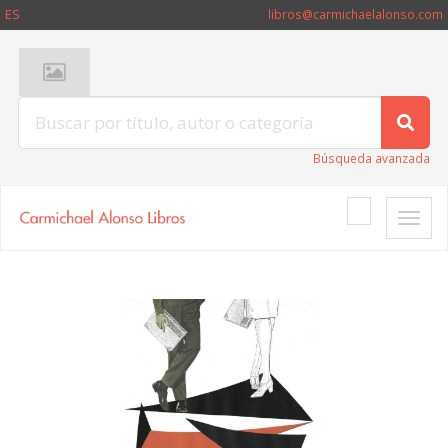
ES
libros@carmichaelalonso.com
Búsqueda avanzada
Toggle
naviga