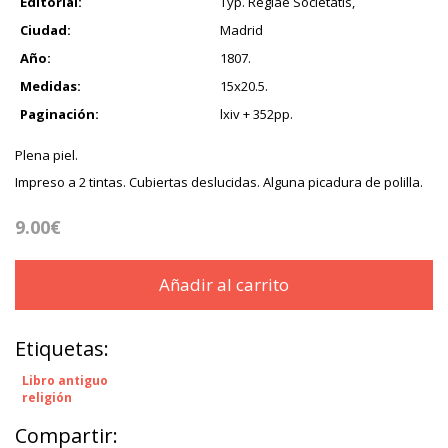
Editorial:
Typ. Regiae Societatis,
Ciudad:
Madrid
Año:
1807.
Medidas:
15x20.5.
Paginación:
lxiv + 352pp.
Plena piel.
Impreso a 2 tintas. Cubiertas deslucidas. Alguna picadura de polilla.
9.00€
Añadir al carrito
Etiquetas:
Libro antiguo
religión
Compartir: