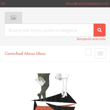
ES
libros@carmichaelalonso.com
Búsqueda avanzada
Toggle
naviga