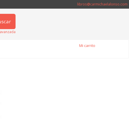
libros@carmichaelalonso.com
uscar
avanzada
Mi carrito