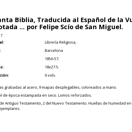
anta Biblia, Traducida al Español de la V
otada ... por Felipe Scío de San Miguel.
17
al:
Librería Religiosa,
:
Barcelona
1856-57.
s:
18x27.5.
ción:
6 vols.
as grabadas al acero, 9 mapas desplegables, coloreados a mano.
el de época estampada en seco. Lomos reforzados.
de Antiguo Testamento, 2 del Nuevo Testamento. Huellas de humedad en T.
ejemplares.