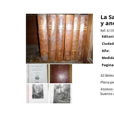
La S
y an
Ref:
4.13
Editori
Ciudad
Año:
Medida
Pagina
32 lámin
Plena pi
4 tomos 
buenos 