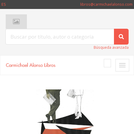
ES
libros@carmichaelalonso.com
Búsqueda avanzada
Toggle
naviga