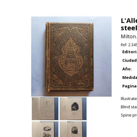
L'Al
steel
Milton.
Ref:
2.34
Editori
Ciudad
Año:
Medida
Pagina
Illustra
Blind st
Spine pr