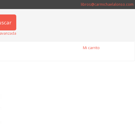
libros@carmichaelalonso.com
uscar
avanzada
Mi carrito