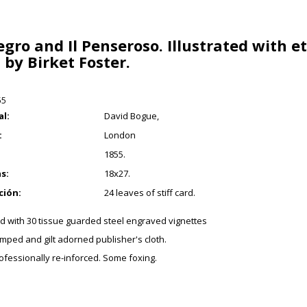
legro and Il Penseroso. Illustrated with e
 by Birket Foster.
55
al:
David Bogue,
:
London
1855.
s:
18x27.
ción:
24 leaves of stiff card.
ted with 30 tissue guarded steel engraved vignettes
amped and gilt adorned publisher's cloth.
ofessionally re-inforced. Some foxing.