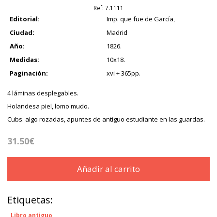
Ref:
7.1111
Editorial:
Imp. que fue de García,
Ciudad:
Madrid
Año:
1826.
Medidas:
10x18.
Paginación:
xvi + 365pp.
4 láminas desplegables.
Holandesa piel, lomo mudo.
Cubs. algo rozadas, apuntes de antiguo estudiante en las guardas.
31.50€
Añadir al carrito
Etiquetas:
Libro antiguo