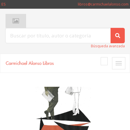
ES
libros@carmichaelalonso.com
Búsqueda avanzada
Toggle
naviga