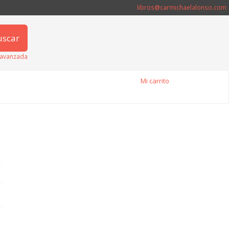
libros@carmichaelalonso.com
uscar
avanzada
Mi carrito