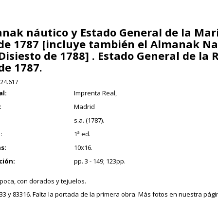
nak náutico y Estado General de la Mari
de 1787 [incluye también el Almanak Na
Disiesto de 1788] . Estado General de la
de 1787.
24.617
al:
Imprenta Real,
:
Madrid
s.a. (1787).
:
1ª ed.
s:
10x16.
ción:
pp. 3 - 149; 123pp.
época, con dorados y tejuelos.
33 y 83316. Falta la portada de la primera obra. Más fotos en nuestra pág