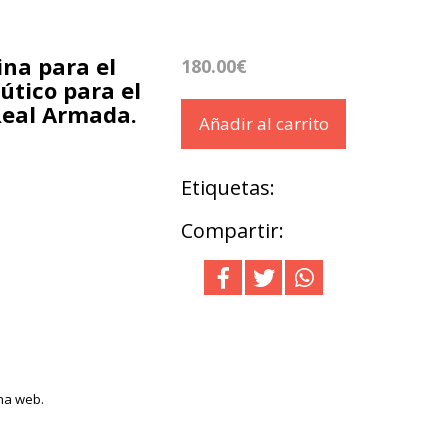
na para el
180.00€
útico para el
 Real Armada.
Añadir al carrito
Etiquetas:
Compartir:
ina web.