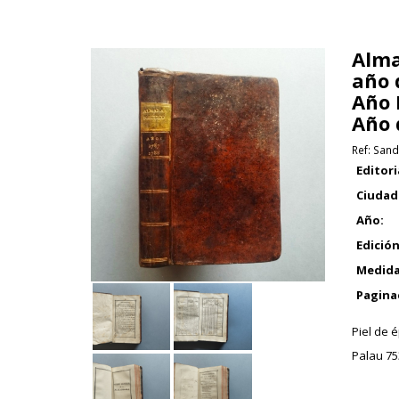
Alma
año 
Año 
Año 
Ref:
Sand
Editori
Ciudad
Año:
Edición
Medida
Pagina
Piel de 
Palau 75