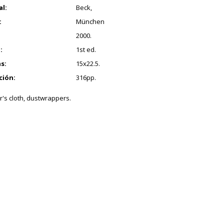
al:
Beck,
:
München
2000.
:
1st ed.
s:
15x22.5.
ción:
316pp.
r's cloth, dustwrappers.