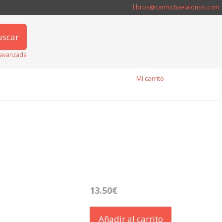
libros@carmichaelalonso.com
uscar
avanzada
Mi carrito
13.50€
Añadir al carrito