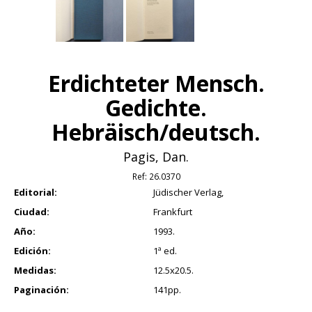
Erdichteter Mensch.
Gedichte.
Hebräisch/deutsch.
Pagis, Dan.
Ref:
26.0370
Editorial:
Jüdischer Verlag,
Ciudad:
Frankfurt
Año:
1993.
Edición:
1ª ed.
Medidas:
12.5x20.5.
Paginación:
141pp.