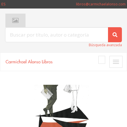
ES
libros@carmichaelalonso.com
Búsqueda avanzada
Toggle
naviga