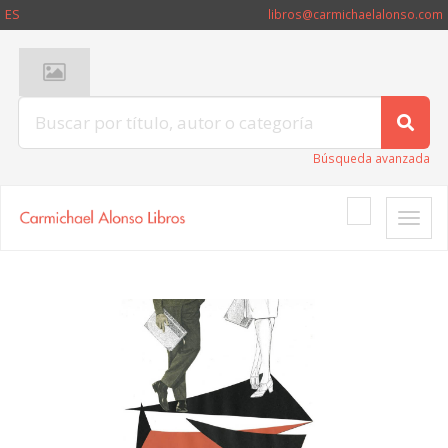
ES
libros@carmichaelalonso.com
Búsqueda avanzada
Toggle
naviga