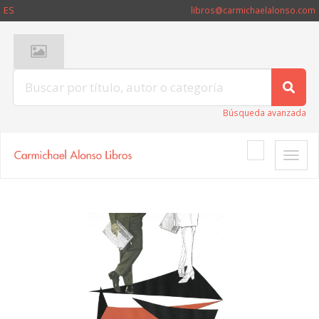
ES
libros@carmichaelalonso.com
Búsqueda avanzada
Toggle
naviga