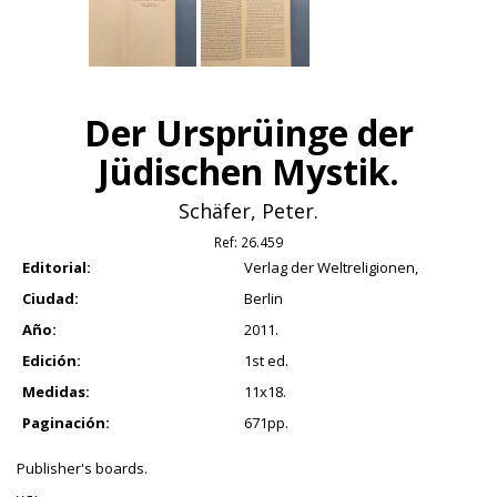
Der Ursprüinge der
Jüdischen Mystik.
Schäfer, Peter.
Ref:
26.459
Editorial:
Verlag der Weltreligionen,
Ciudad:
Berlin
Año:
2011.
Edición:
1st ed.
Medidas:
11x18.
Paginación:
671pp.
Publisher's boards.