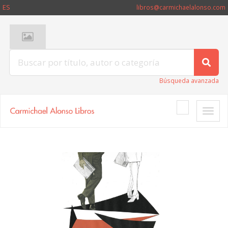
ES
libros@carmichaelalonso.com
Búsqueda avanzada
Toggle
naviga