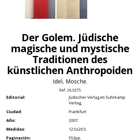
Der Golem. Jüdische
magische und mystische
Traditionen des
künstlichen Anthropoiden
Idel, Mosche.
Ref:
26.0275
Editorial:
Jüdischer Verlag im Suhrkamp
Verlag,
Ciudad:
Frankfurt
Año:
2007.
Medidas:
12.5x20.5.
Paginación:
553pp.