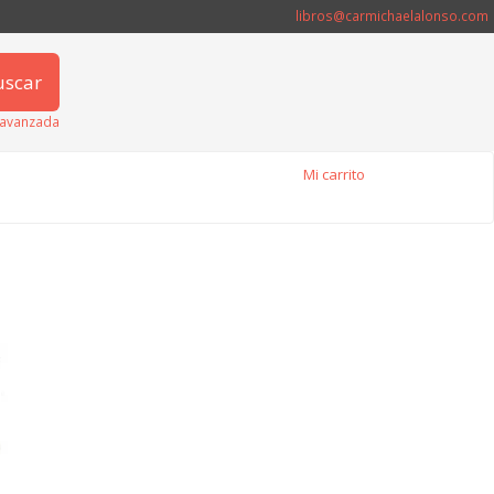
libros@carmichaelalonso.com
uscar
avanzada
Mi carrito