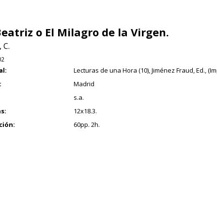
eatriz o El Milagro de la Virgen.
 C.
02
al:
Lecturas de una Hora (10), Jiménez Fraud, Ed., (Im
:
Madrid
s.a.
s:
12x18.3.
ción:
60pp. 2h.