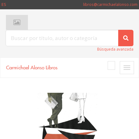
ES
libros@carmichaelalonso.com
Búsqueda avanzada
Toggle
naviga