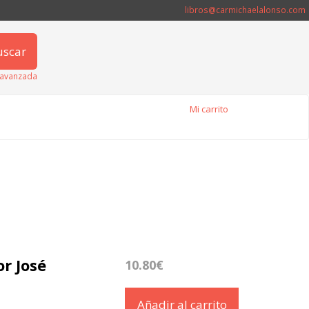
libros@carmichaelalonso.com
uscar
avanzada
Mi carrito
r José
10.80€
Añadir al carrito