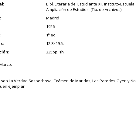
al:
Bibl. Literaria del Estudiante XII, Instituto-Escuela
Ampliación de Estudios, (Tip. de Archivos)
:
Madrid
1926.
:
1ª ed.
s:
12.8x19.5.
ción:
335pp. 1h.
 Marco.
 son La Verdad Sospechosa, Exámen de Maridos, Las Paredes Oyen y No 
uen ejemplar.