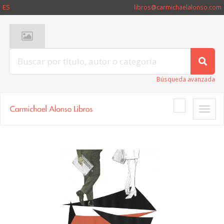
ES
libros@carmichaelalonso.com
Búsqueda avanzada
Toggle
naviga