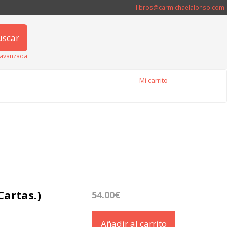
libros@carmichaelalonso.com
uscar
avanzada
Mi carrito
Cartas.)
54.00€
Añadir al carrito