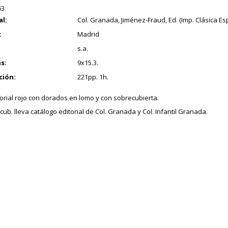
63
al:
Col. Granada, Jiménez-Fraud, Ed. (Imp. Clásica Es
:
Madrid
s.a.
s:
9x15.3.
ción:
221pp. 1h.
torial rojo con dorados en lomo y con sobrecubierta.
ub. lleva catálogo editorial de Col. Granada y Col. Infantil Granada.