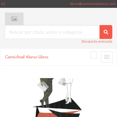
ES
libros@carmichaelalonso.com
Búsqueda avanzada
Toggle
naviga