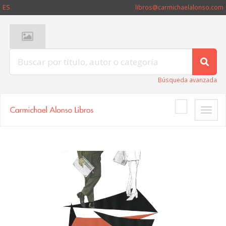
ES
libros@carmichaelalonso.com
Búsqueda avanzada
Toggle
naviga