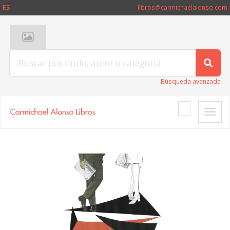
ES
libros@carmichaelalonso.com
Búsqueda avanzada
Toggle
naviga