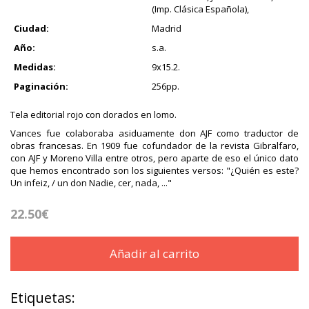
(Imp. Clásica Española),
Ciudad:
Madrid
Año:
s.a.
Medidas:
9x15.2.
Paginación:
256pp.
Tela editorial rojo con dorados en lomo.
Vances fue colaboraba asiduamente don AJF como traductor de
obras francesas. En 1909 fue cofundador de la revista Gibralfaro,
con AJF y Moreno Villa entre otros, pero aparte de eso el único dato
que hemos encontrado son los siguientes versos: "¿Quién es este?
Un infeiz, / un don Nadie, cer, nada, ..."
22.50€
Añadir al carrito
Etiquetas: