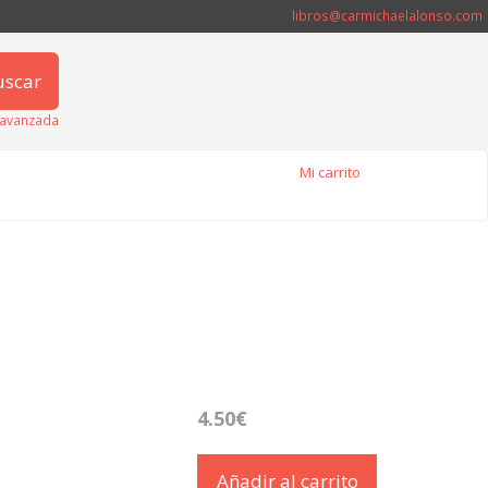
libros@carmichaelalonso.com
uscar
avanzada
Mi carrito
4.50€
Añadir al carrito