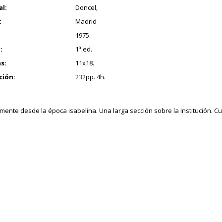
al:
Doncel,
:
Madrid
1975.
:
1ª ed.
s:
11x18.
ción:
232pp. 4h.
lmente desde la época isabelina. Una larga sección sobre la Institución. C