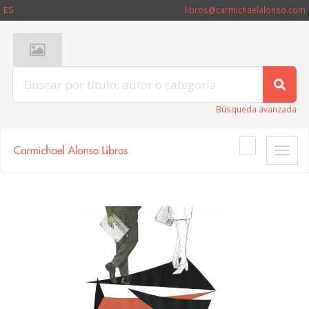
ES
libros@carmichaelalonso.com
Búsqueda avanzada
Toggle
naviga