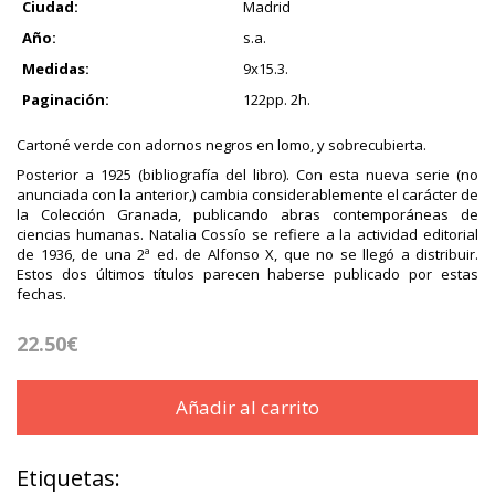
Ciudad:
Madrid
Año:
s.a.
Medidas:
9x15.3.
Paginación:
122pp. 2h.
Cartoné verde con adornos negros en lomo, y sobrecubierta.
Posterior a 1925 (bibliografía del libro). Con esta nueva serie (no
anunciada con la anterior,) cambia considerablemente el carácter de
la Colección Granada, publicando abras contemporáneas de
ciencias humanas. Natalia Cossío se refiere a la actividad editorial
de 1936, de una 2ª ed. de Alfonso X, que no se llegó a distribuir.
Estos dos últimos títulos parecen haberse publicado por estas
fechas.
22.50€
Añadir al carrito
Etiquetas: