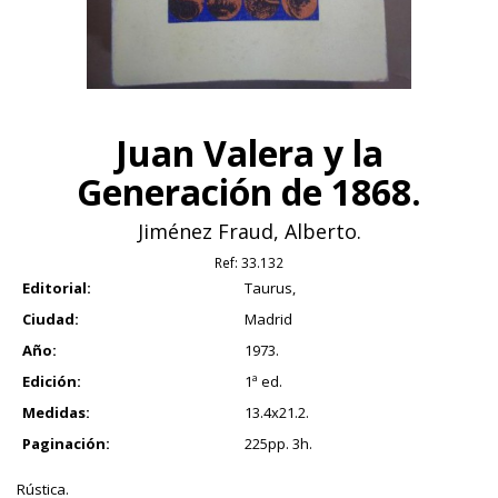
Juan Valera y la
Generación de 1868.
Jiménez Fraud, Alberto.
Ref:
33.132
Editorial:
Taurus,
Ciudad:
Madrid
Año:
1973.
Edición:
1ª ed.
Medidas:
13.4x21.2.
Paginación:
225pp. 3h.
Rústica.