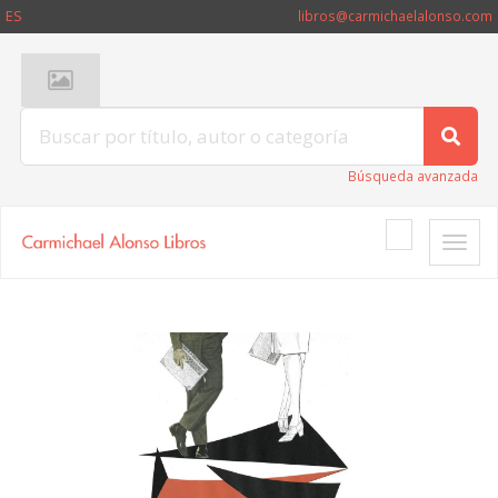
ES
libros@carmichaelalonso.com
Búsqueda avanzada
Toggle
naviga