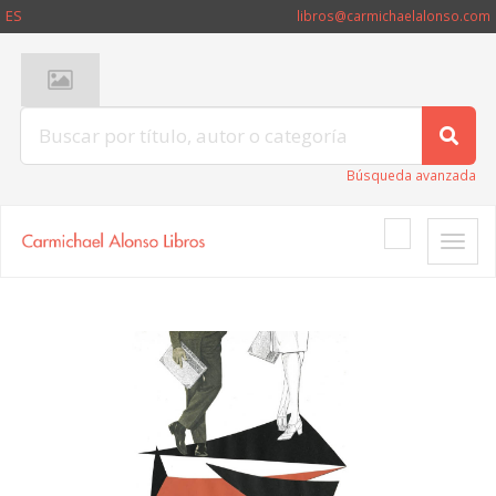
ES
libros@carmichaelalonso.com
Búsqueda avanzada
Toggle
naviga