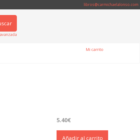
libros@carmichaelalonso.com
uscar
avanzada
Mi carrito
5.40€
Añadir al carrito