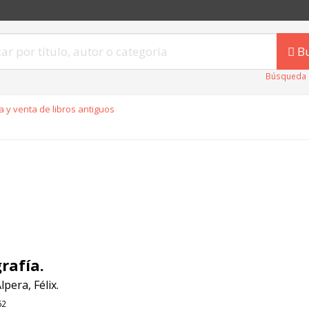
B
Búsqueda 
 y venta de libros antiguos
rafía.
lpera, Félix.
62