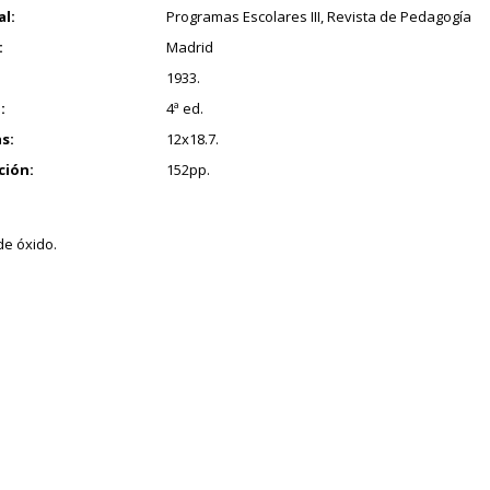
al:
Programas Escolares III, Revista de Pedagogía
:
Madrid
1933.
:
4ª ed.
s:
12x18.7.
ción:
152pp.
de óxido.