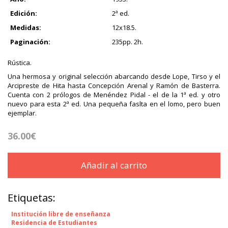
Edición:
2ª ed.
Medidas:
12x18.5.
Paginación:
235pp. 2h.
Rústica.
Una hermosa y original selección abarcando desde Lope, Tirso y el
Arcipreste de Hita hasta Concepción Arenal y Ramón de Basterra.
Cuenta con 2 prólogos de Menéndez Pidal - el de la 1ª ed. y otro
nuevo para esta 2ª ed. Una pequeña faslta en el lomo, pero buen
ejemplar.
36.00€
Añadir al carrito
Etiquetas:
Institución libre de enseñanza
Residencia de Estudiantes