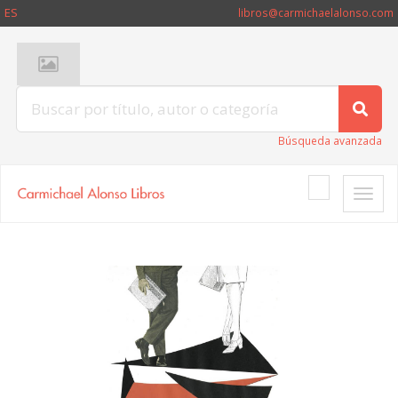
ES
libros@carmichaelalonso.com
Búsqueda avanzada
Toggle
naviga