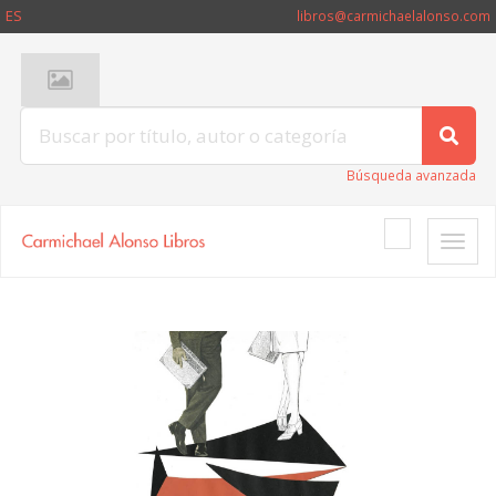
ES
libros@carmichaelalonso.com
Búsqueda avanzada
Toggle
naviga