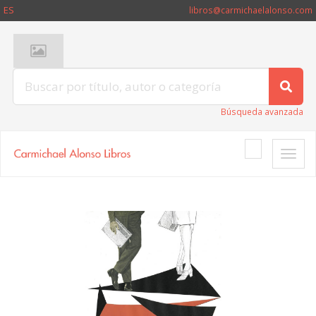
ES
libros@carmichaelalonso.com
Búsqueda avanzada
Toggle
naviga