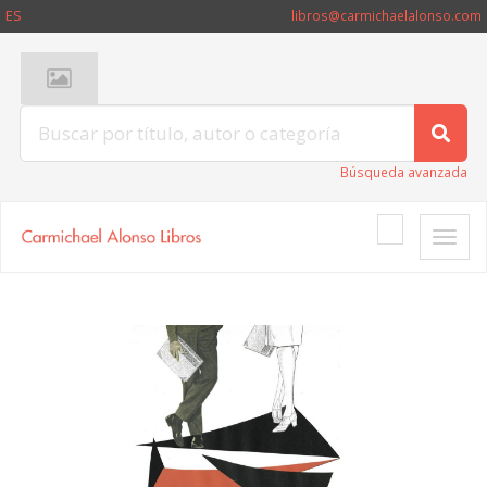
ES
libros@carmichaelalonso.com
Búsqueda avanzada
Toggle
naviga