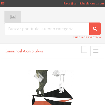
ES
libros@carmichaelalonso.com
Búsqueda avanzada
Toggle
naviga