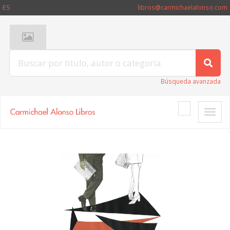
ES
libros@carmichaelalonso.com
Búsqueda avanzada
Toggle
naviga