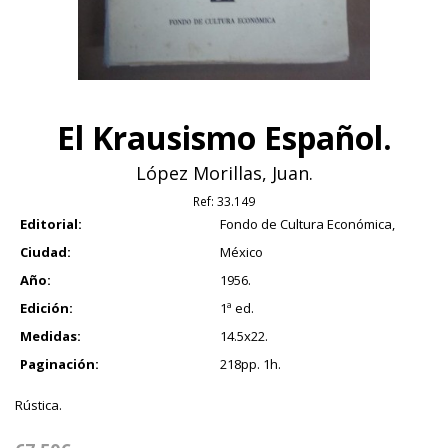
El Krausismo Español.
López Morillas, Juan.
Ref:
33.149
Editorial:
Fondo de Cultura Económica,
Ciudad:
México
Año:
1956.
Edición:
1ª ed.
Medidas:
14.5x22.
Paginación:
218pp. 1h.
Rústica.