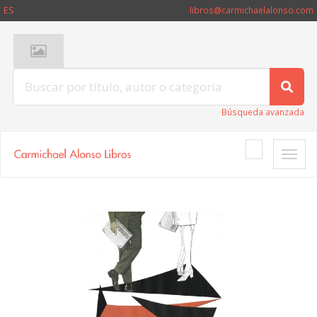
ES
libros@carmichaelalonso.com
Búsqueda avanzada
Toggle
naviga