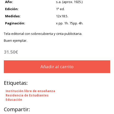
Año:
s.a. (aprox. 1925.)
Edición:
1ª ed.
Medidas:
12x18.5.
Paginación:
x pp. 1h. 75pp. 4h.
Tela editorial con sobrecubierta y cinta publicitaria.
Buen ejemplar.
31.50€
Añadir al carrito
Etiquetas:
Institución libre de enseñanza
Residencia de Estudiantes
Educación
Compartir: