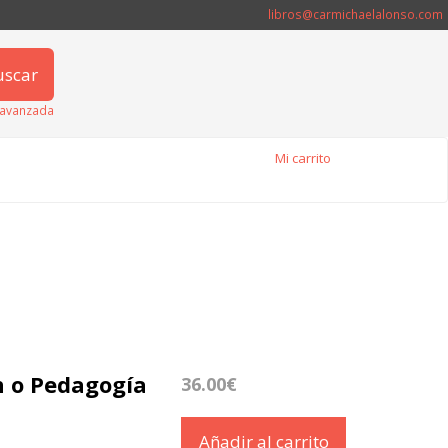
libros@carmichaelalonso.com
uscar
avanzada
Mi carrito
n o Pedagogía
36.00€
Añadir al carrito