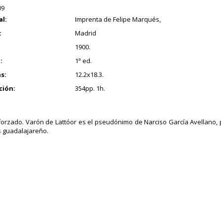
09
al:
Imprenta de Felipe Marqués,
:
Madrid
1900.
:
1ª ed.
s:
12.2x18.3.
ción:
354pp. 1h.
orzado. Varón de Lattóor es el pseudónimo de Narciso García Avellano,
 guadalajareño.