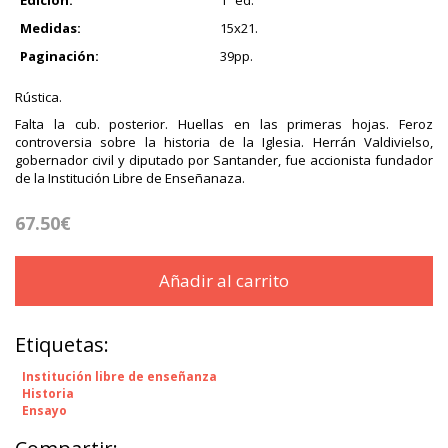
Edición:
1ª ed.
Medidas:
15x21.
Paginación:
39pp.
Rústica.
Falta la cub. posterior. Huellas en las primeras hojas. Feroz
controversia sobre la historia de la Iglesia. Herrán Valdivielso,
gobernador civil y diputado por Santander, fue accionista fundador
de la Institución Libre de Enseñanaza.
67.50€
Añadir al carrito
Etiquetas:
Institución libre de enseñanza
Historia
Ensayo