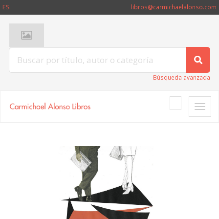
ES
libros@carmichaelalonso.com
Búsqueda avanzada
Toggle
naviga