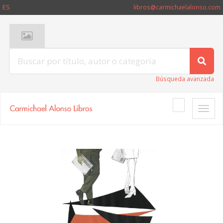
ES
libros@carmichaelalonso.com
Búsqueda avanzada
Toggle
naviga