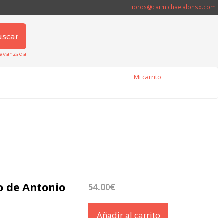
libros@carmichaelalonso.com
uscar
avanzada
Mi carrito
o de Antonio
54.00€
Añadir al carrito