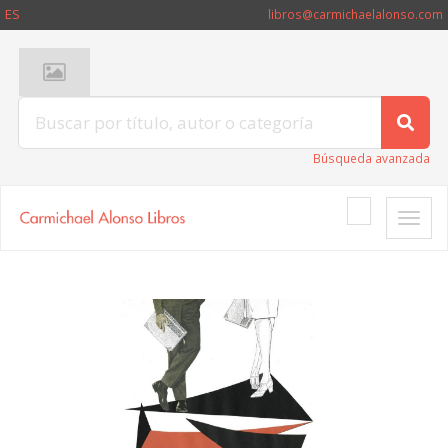
ES
libros@carmichaelalonso.com
Búsqueda avanzada
Toggle
naviga