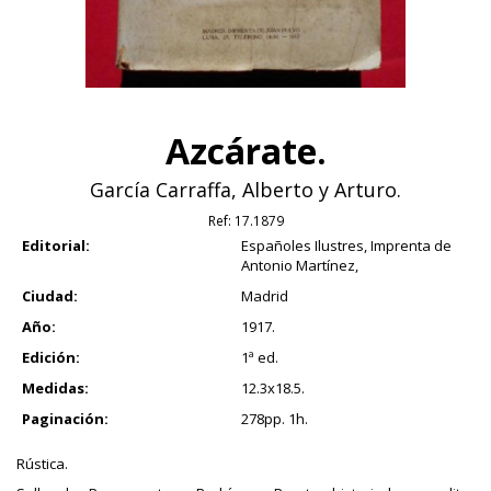
Azcárate.
García Carraffa, Alberto y Arturo.
Ref:
17.1879
Editorial:
Españoles Ilustres, Imprenta de
Antonio Martínez,
Ciudad:
Madrid
Año:
1917.
Edición:
1ª ed.
Medidas:
12.3x18.5.
Paginación:
278pp. 1h.
Rústica.