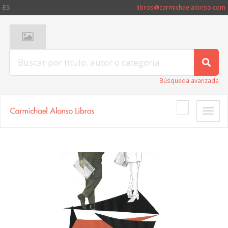
ES
libros@carmichaelalonso.com
Búsqueda avanzada
Toggle
naviga