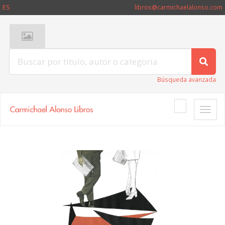
ES
libros@carmichaelalonso.com
Búsqueda avanzada
Toggle
naviga