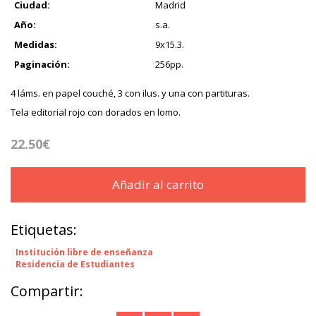
Ciudad:
Madrid
Año:
s.a.
Medidas:
9x15.3.
Paginación:
256pp.
4 láms. en papel couché, 3 con ilus. y una con partituras.
Tela editorial rojo con dorados en lomo.
22.50€
Añadir al carrito
Etiquetas:
Institución libre de enseñanza
Residencia de Estudiantes
Compartir: