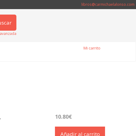
libros@carmichaelalonso.com
uscar
avanzada
Mi carrito
.
10.80€
Añadir al carrito