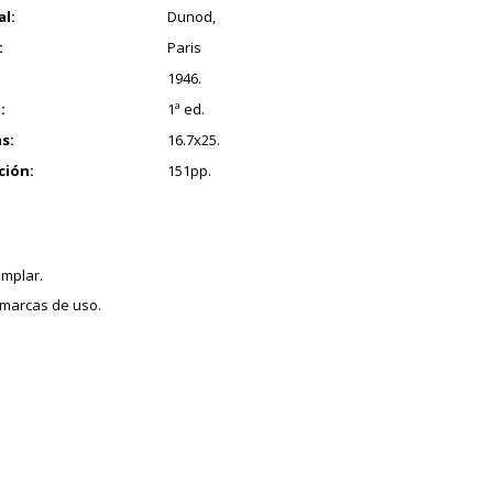
al:
Dunod,
:
Paris
1946.
:
1ª ed.
s:
16.7x25.
ción:
151pp.
mplar.
marcas de uso.