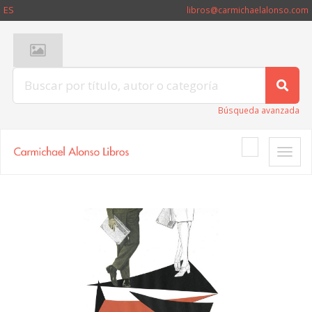
ES
libros@carmichaelalonso.com
Búsqueda avanzada
Toggle
naviga