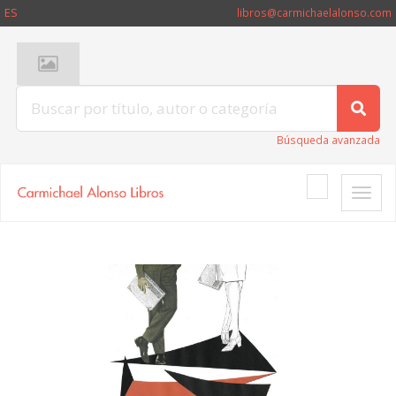
ES
libros@carmichaelalonso.com
Búsqueda avanzada
Toggle
naviga