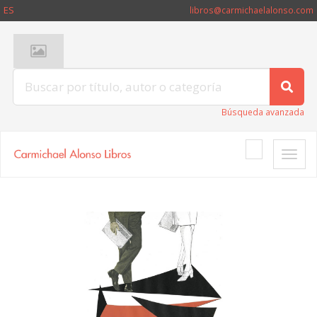
ES
libros@carmichaelalonso.com
Búsqueda avanzada
Toggle
naviga