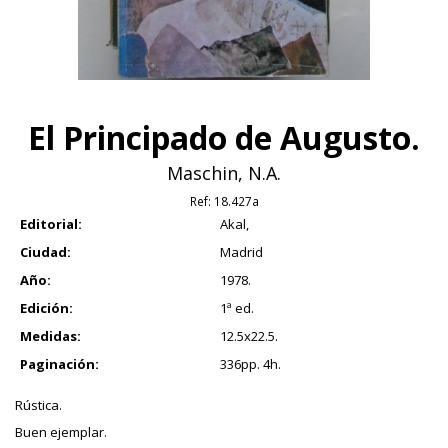
El Principado de Augusto.
Maschin, N.A.
Ref:
18.427a
Editorial:
Akal,
Ciudad:
Madrid
Año:
1978.
Edición:
1ª ed.
Medidas:
12.5x22.5.
Paginación:
336pp. 4h.
Rústica.
Buen ejemplar.