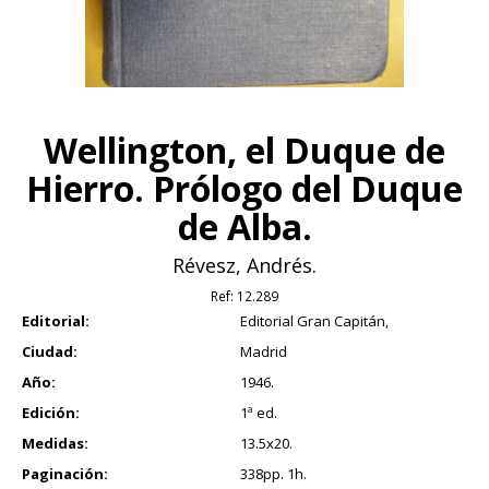
Wellington, el Duque de
Hierro. Prólogo del Duque
de Alba.
Révesz, Andrés.
Ref:
12.289
Editorial:
Editorial Gran Capitán,
Ciudad:
Madrid
Año:
1946.
Edición:
1ª ed.
Medidas:
13.5x20.
Paginación:
338pp. 1h.