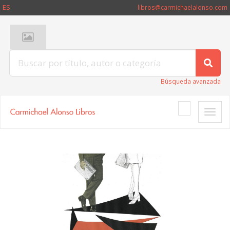
ES
libros@carmichaelalonso.com
Búsqueda avanzada
Toggle
naviga