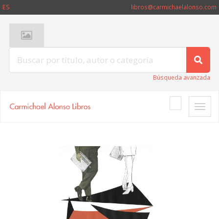
ES
libros@carmichaelalonso.com
Búsqueda avanzada
Toggle
naviga