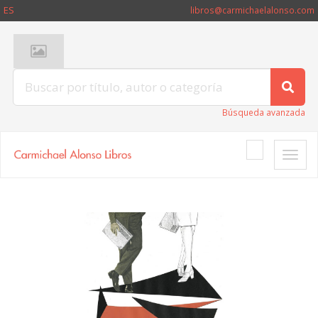
ES
libros@carmichaelalonso.com
Búsqueda avanzada
Toggle
naviga