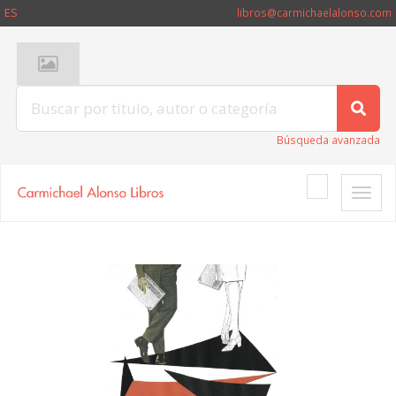
ES
libros@carmichaelalonso.com
Búsqueda avanzada
Toggle
naviga