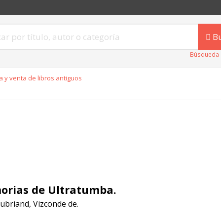
B
Búsqueda 
 y venta de libros antiguos
rias de Ultratumba.
ubriand, Vizconde de.
1