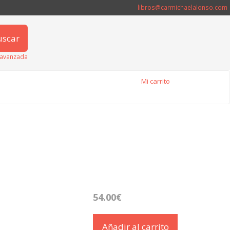
libros@carmichaelalonso.com
uscar
avanzada
Mi carrito
54.00€
Añadir al carrito