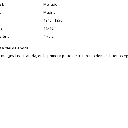
al:
Mellado,
:
Madrid
1849 - 1850.
s:
11x16.
ción:
4 vols.
a piel de época.
marginal (ya tratada) en la primera parte del T. I. Por lo demás, buenos eje