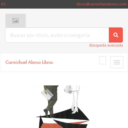
ES
libros@carmichaelalonso.com
Búsqueda avanzada
Toggle
naviga